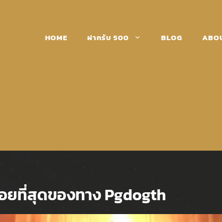
HOME
ฝากรับ 500
BLOG
ABOU
่อยที่สุดของทาง Pgdogth