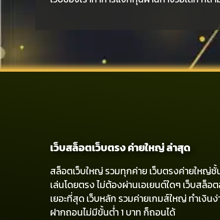
เว็บสล็อตเว็บตรง ค่ายใหญ่ ล่าสุด
สล็อตเว็บใหญ่ รวมทุกค่าย เว็บตรงค่ายใหญ่ชั้นนำ
เล่นโดยตรง ไม่ต้องผ่านเอเยนต์ใดๆ เว็บสล็อต
เยอะที่สุด เว็บหลัก รวมค่ายเกมส์ใหญ่ ทำเงินง่า
ฝากถอนไม่มีขั้นต่ำ 1 บาท ก็ถอนได้