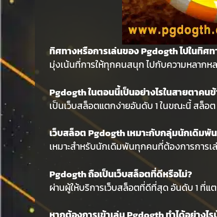
ทิศทางหรือการเล่นของ Pgdogth ไปในทิศท
มุ่งเน้นที่การให้ทุกคนสนุก ไปกับความหลาก
Pgdogth ในตอนนี้เป็นอย่างไรในสายตาคนข
เป็นเว็บสล็อตแตกง่ายอันดับ 1 ในขณะนี้ สล็อต
เว็บสล็อต Pgdogth เหมาะกับกลุ่มนักเดิมพ
เหมาะสำหรับนักเดิมพันทุกคนที่ต้องการการเล
Pgdogth ถือเป็นเว็บสล็อตที่ดีหรือไม่?
ผ่านผู้ให้บริการเว็บสล็อตที่ดีที่สุด อันดับ 1 ที
หากต้องการเข้าเล่น Pgdogth ทำได้อย่างไรบ้