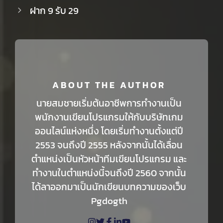
ฝาก 9 รับ 29
ABOUT THE AUTHOR
นายสมชายเริ่มต้นอาชีพการทำงานเป็น
พนักงานเขียนโปรแกรมให้กับบริษัทเกม
ออนไลน์แห่งหนึ่ง โดยเริ่มทำงานตั้งแต่ปี
2553 จนถึงปี 2555 หลังจากนั้นได้เลื่อน
ตำแหน่งเป็นหัวหน้าทีมเขียนโปรแกรม และ
ทำงานในตำแหน่งนี้จนถึงปี 2560 จากนั้น
ได้ลาออกมาเป็นนักเขียนบทความของเว็บ
Pgdogth