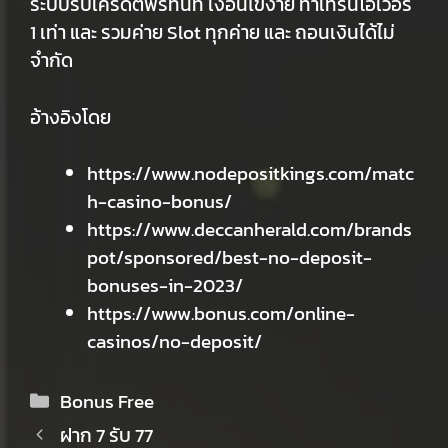
ระบบรับเครดิตฟรีทันที เงื่อนไขง่าย ทำเทิร์นโอเวอร์
1 เท่า และ รวมค่าย Slot ทุกค่าย และ ถอนเงินได้ไม่
จำกัด
อ้างอิงโดย
https://www.nodepositkings.com/matc
h-casino-bonus/
https://www.deccanherald.com/brands
pot/sponsored/best-no-deposit-
bonuses-in-2023/
https://www.bonus.com/online-
casinos/no-deposit/
Categories
Bonus Free
ฝาก 7 รับ 77