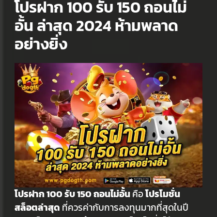
โปรฝาก 100 รับ 150 ถอนไม่
อั้น ล่าสุด 2024 ห้ามพลาด
อย่างยิ่ง
โปรฝาก 100 รับ 150 ถอนไม่อั้น
คือ
โปรโมชั่น
สล็อตล่าสุด
ที่ควรค่ากับการลงทุนมากที่สุดในปี