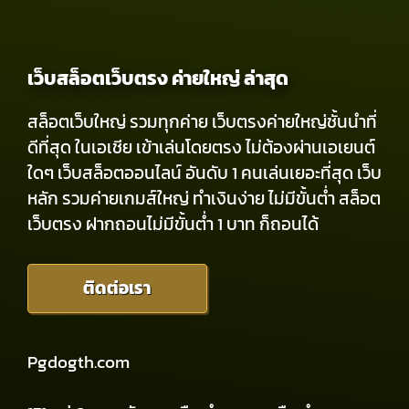
เว็บสล็อตเว็บตรง ค่ายใหญ่ ล่าสุด
สล็อตเว็บใหญ่ รวมทุกค่าย เว็บตรงค่ายใหญ่ชั้นนำที่
ดีที่สุด ในเอเชีย เข้าเล่นโดยตรง ไม่ต้องผ่านเอเยนต์
ใดๆ เว็บสล็อตออนไลน์ อันดับ 1 คนเล่นเยอะที่สุด เว็บ
หลัก รวมค่ายเกมส์ใหญ่ ทำเงินง่าย ไม่มีขั้นต่ำ สล็อต
เว็บตรง ฝากถอนไม่มีขั้นต่ำ 1 บาท ก็ถอนได้
ติดต่อเรา
Pgdogth.com