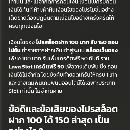
เท่านั้น และ ไม่จำกัดการถอนเงิน เงื่อนไขครบถอน
เงินได้ทันที ห้ามฝ่าฝืนเงื่อนไขของโปรโมชั่นอย่าง
เด็ดขาดต้องปฏิบัติตามเงื่อนไขอย่างเคร่งครัดให้
ครบทุกเงื่อนไข
เงื่อนไขของ
โปรสล็อตฝาก 100 บาท รับ 150 ถอน
ไม่อั้น
ทำรายการฝากเงินเข้าสู่ระบบ
สล็อตเว็บตรง
เพียง 100 บาท รับเพิ่มเครดิตฟรี 50 ทันที รวม
Lava Slot เครดิตฟรี 50
เพื่อวางเดิมพัน ซึ่ง ถอน
เงินได้ไม่จำกัด โดยบังคับทำยอดเทิร์นให้ครบ 1 เท่า
และ วางเดิมพันเกมพนันออนไลน์ได้เฉพาะประเภท
Slot เท่านั้น ไม่จำกัดค่าย
ข้อดีและข้อเสียของโปรสล็อต
ฝาก 100 ได้ 150 ล่าสุด เป็น