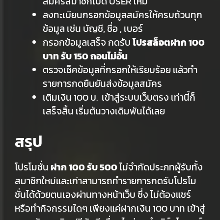
สมัครสมาชิกเปิด USER ใหม่
ลงทะเบียนกรอกข้อมูลสมัครให้ครบถ้วนทุก
ข้อมูล เช่น บัญชี, ชื่อ , เบอร์
กรอกข้อมูลเสร็จ กดรับ
โปรสล็อตฝาก 100
บาท รับ 150 ถอนไม่อั้น
ตรวจเช็คข้อมูลที่กรอกให้เรียบร้อย แล้วทำ
รายการกดยืนยันส่งข้อมูลสมัคร
เติมเงิน 100 บ. เข้าสู่ระบบเว็บตรง เท่านี้ก็
เสร็จสิ้น เริ่มต้นวางเดิมพันได้เลย
สรุป
โปรโมชั่น
ฝาก 100 รับ 500
ไม่จำกัดประภทผู้รับทั้ง
สมาชิกใหม่และเก่าสามารถทำรายการกดรับโปรโม
ชั่นได้ด้วยตนเองผ่านทางหน้าเว็บ ซึ่ง ไม่ต้องแชร์
หรือทำกิจกรรมใดๆ เพียงแค่ฝากเงิน 100 บาท เข้าสู่