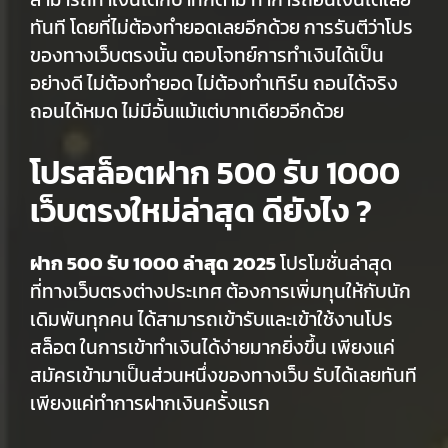
ทันที โดยที่ไม่ต้องทำยอดเลยอีกด้วย การรันตีว่าโปร
ของทางเว็บตรงนั้น ตอบโจทย์การทำเงินได้เป็น
อย่างดี ไม่ต้องทำยอด ไม่ต้องทำเทิร์น ถอนได้จริง
ถอนได้หมด ไม่มีอั้นแม้แต่บาทเดียวอีกด้วย
โปรสล็อตฝาก 500 รับ 1000
เว็บตรงใหม่ล่าสุด ดียังไง ?
ฝาก 500 รับ 1000 ล่าสุด 2025
โปรโมชั่นล่าสุด
ที่ทางเว็บตรงต่างประเทศ ต้องการเพิ่มทุนให้กับนัก
เดิมพันทุกคน ได้สามารถเข้ารับและเข้าใช้งานโปร
สล็อต ในการเข้าทำเงินได้ง่ายมากยิ่งขึ้น เพียงแค่
สมัครเข้ามาเป็นส่วนหนึ่งของทางเว็บ รับได้เลยทันที
เพียงแค่ทำการฝากเงินครั้งแรก