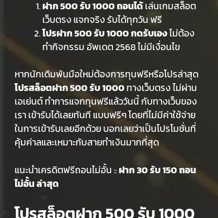
ฝาก 500 รับ 1000 ถอนได้
เล่นเกมสล็อต
เว็บตรง แจกจริง รับได้ทุกวัน ฟรี
โปรฝาก 500 รับ 1000 กดรับเอง
ไม่ต้อง
ทำกิจกรรม อัพเดต 2568 ไม่มีเงื่อนไข
หากนักเดิมพันมือใหม่ต้องการทุนฟรีหรือโปรล่าสุด
โปรสล็อตฝาก 500 รับ 1000
ทางเว็บตรง ไม่ผ่าน
เอเย่นต์ ทำการแจกทุนฟรีแล้ววันนี้ กับทางเว็บของ
เรา เข้ารับได้เลยทันที แบบฟรีๆ โดยที่ไม่มีค่าใช้จ่าย
ในการเข้ารับเลยอีกด้วย บอกเลยว่าเป็นโปรโมชั่นที่
คุ้มค่าลและเหมาะกับสายทำเงินมากที่สุด
แนะนำเครดิตฟรีถอนไม่อั้น ::
ฝาก 30 รับ 150 ถอน
ไม่อั้น ล่าสุด
โปรสล็อตฝาก 500 รับ 1000