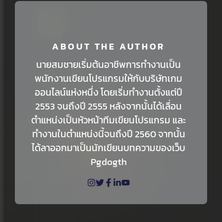
ABOUT THE AUTHOR
นายสมชายเริ่มต้นอาชีพการทำงานเป็น
พนักงานเขียนโปรแกรมให้กับบริษัทเกม
ออนไลน์แห่งหนึ่ง โดยเริ่มทำงานตั้งแต่ปี
2553 จนถึงปี 2555 หลังจากนั้นได้เลื่อน
ตำแหน่งเป็นหัวหน้าทีมเขียนโปรแกรม และ
ทำงานในตำแหน่งนี้จนถึงปี 2560 จากนั้น
ได้ลาออกมาเป็นนักเขียนบทความของเว็บ
Pgdogth