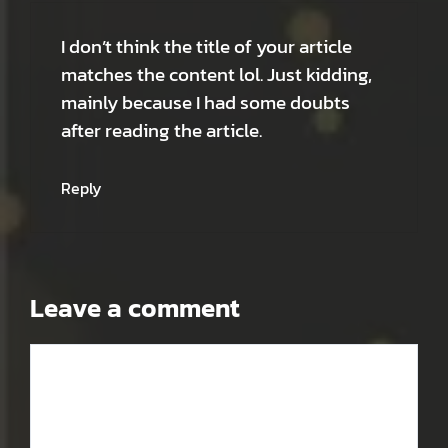
I don’t think the title of your article
matches the content lol. Just kidding,
mainly because I had some doubts
after reading the article.
Reply
Leave a comment
Comment