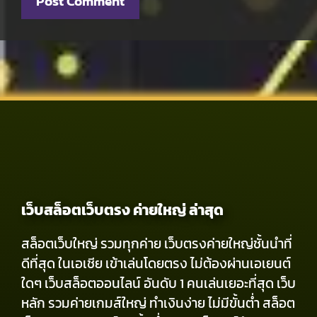
เว็บสล็อตเว็บตรง ค่ายใหญ่ ล่าสุด
สล็อตเว็บใหญ่ รวมทุกค่าย เว็บตรงค่ายใหญ่ชั้นนำที่
ดีที่สุด ในเอเชีย เข้าเล่นโดยตรง ไม่ต้องผ่านเอเยนต์
ใดๆ เว็บสล็อตออนไลน์ อันดับ 1 คนเล่นเยอะที่สุด เว็บ
หลัก รวมค่ายเกมส์ใหญ่ ทำเงินง่าย ไม่มีขั้นต่ำ สล็อต