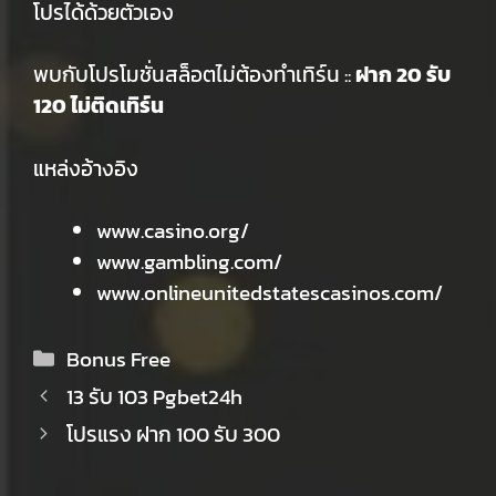
โปรได้ด้วยตัวเอง
พบกับโปรโมชั่นสล็อตไม่ต้องทำเทิร์น ::
ฝาก 20 รับ
120 ไม่ติดเทิร์น
แหล่งอ้างอิง
www.casino.org/
www.gambling.com/
www.onlineunitedstatescasinos.com/
Categories
Bonus Free
13 รับ 103 Pgbet24h
โปรแรง ฝาก 100 รับ 300