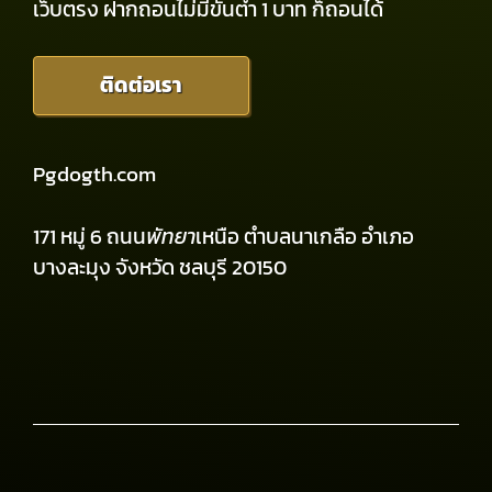
เว็บตรง ฝากถอนไม่มีขั้นต่ำ 1 บาท ก็ถอนได้
ติดต่อเรา
Pgdogth.com
171 หมู่ 6 ถนน
พัทยา
เหนือ ตำบลนาเกลือ อำเภอ
บางละมุง จังหวัด ชลบุรี 20150