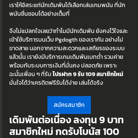
เราให้อิสระแก่นักเดิมพันได้เลือกเล่นเกมพนัน ที่นัก
พนันชื่นชอบได้อย่างเต็มที่
จึงไม่แปลกใจเลยว่าทำไมมีนักเดิมพัน ยังคงไว้ใจและ
เข้าใช้บริการบนเว็บ
Pgdogth
ของเรากัน อย่างไม่
ขาดสาย นอกจากความสะดวกและเสถียรของระบบ
แล้วนั้น เรายังมีบริการเกมเดิมพันเบทต่ำ รวมค่าย
พร้อมกับระบบการเงินที่มั่นคง ปลอดภัย เพราะ
ฉะนั้นเพื่อน ๆ ที่รับ
โปรฝาก 9 รับ 109 สมาชิกใหม่
มั่นใจได้ว่าเครดิตฟรีรับได้ง่าย เล่นได้จริง
สมัครสมาชิก
เดิมพันต่อเนื่อง ลงทุน 9 บาท
สมาชิกใหม่ กดรับโบนัส 100