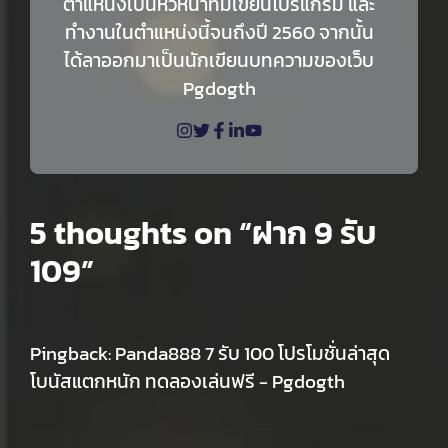
ตำแหน่งเป็นหัวหน้าทีมเขียนโปรแกรม และ
ทำงานในตำแหน่งนี้จนถึงปี 2560 จากนั้น
ได้ลาออกมาเป็นนักเขียนบทความของเว็บ
Pgdogth
5 thoughts on “ฝาก 9 รับ
109”
Pingback:
Panda888 7 รับ 100 โปรโมชั่นล่าสุด
โบนัสแตกหนัก ทดลองเล่นฟรี - Pgdogth