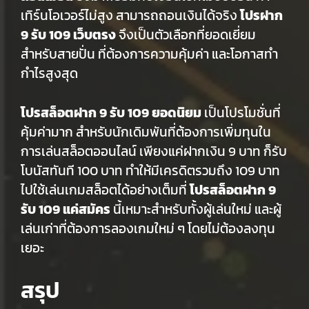
เทิร์นโอเวอร์ไม่สูง สามารถถอนเงินได้จริง
โปรฝาก
9 รับ 109 เว็บตรง
จึงเป็นตัวเลือกที่ยอดเยี่ยม
สำหรับสายปั่น ที่ต้องการความคุ้มค่า และโอกาสทำ
กำไรสูงสุด
โปรสล็อตฝาก 9 รับ 109 ยอดนิยม
เป็นโปรโมชั่นที่
คุ้มค่ามาก สำหรับนักเดิมพันที่ต้องการเพิ่มทุนใน
การเล่นสล็อตออนไลน์ เพียงแค่ฝากเงิน 9 บาท ก็รับ
โบนัสทันที 100 บาท ทำให้มีเครดิตรวมถึง 109 บาท
ไปใช้เล่นเกมสล็อตได้อย่างเต็มที่
โปรสล็อตฝาก 9
รับ 109 แค่สมัคร
นี้เหมาะสำหรับทั้งผู้เล่นใหม่ และผู้
เล่นเก่าที่ต้องการลองเกมใหม่ ๆ โดยไม่ต้องลงทุน
เยอะ
สรุป